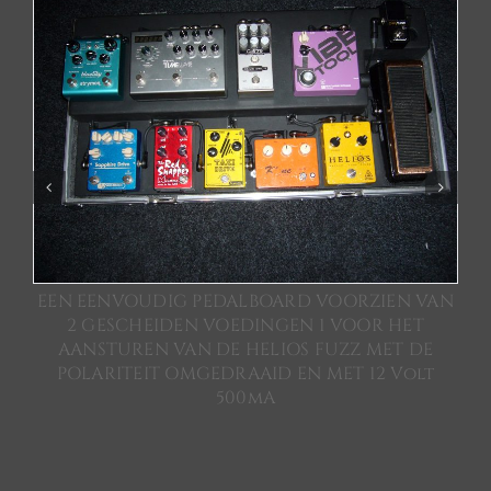
OCCASIONS
REPAIR & SERVICE
NEWS
SAMPLES
IG
EEN EENVOUDIG PEDALBOARD VOORZIEN VAN
N
2 GESCHEIDEN VOEDINGEN 1 VOOR HET
JAY-P
AANSTUREN VAN DE HELIOS FUZZ MET DE
POLARITEIT OMGEDRAAID EN MET 12 Volt
500mA
VELDMAN PROJECT