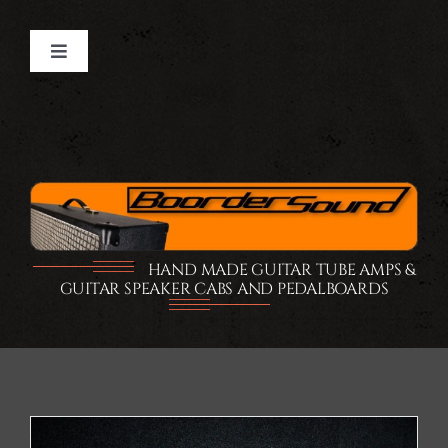
Ga
naar
Toggle
inhoud
Navigation
Home
GUITAR TUBE AMPS
GUITAR CABS
HAND MADE GUITAR TUBE AMPS &
GUITAR SPEAKER CABS AND PEDALBOARDS
PEDALBOARDS
FLIGHTCASE
SHOP